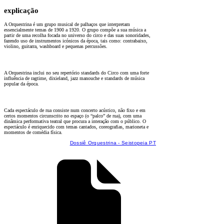
explicação
A Orquestrina é um grupo musical de palhaços que interpretam
essencialmente temas de 1900 a 1920. O grupo compõe a sua música a
partir de uma recolha focada no universo do circo e das suas sonoridades,
fazendo uso de instrumentos icónicos da época, tais como: contrabaixo,
violino, guitarra, washboard e pequenas percussões.
A Orquestrina inclui no seu repertório standards do Circo com uma forte
influência de ragtime, dixieland, jazz manouche e standards de música
popular da época.
Cada espectáculo de rua consiste num concerto acústico, não fixo e em
certos momentos circunscrito no espaço (o “palco” de rua), com uma
dinâmica performativa teatral que procura a interação com o público. O
espectáculo é enriquecido com temas cantados, coreografias, marioneta e
momentos de comédia física.
Dossiê Orquestrina - Seistopeia PT