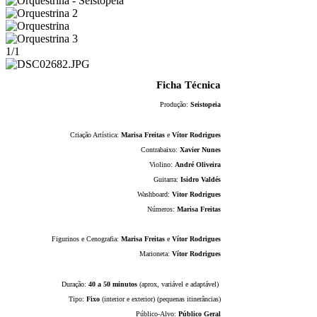
1/1
Ficha Técnica
Produção:
Seistopeia
Criação Artística:
Marisa Freitas
e
Vítor Rodrigues
Contrabaixo:
Xavier Nunes
Violino:
André Oliveira
Guitarra:
Isidro Valdés
Washboard:
Vitor Rodrigues
Números:
Marisa Freitas
Figurinos e Cenografia:
Marisa Freitas
e
Vítor Rodrigues
Marioneta:
Vítor Rodrigues
Duração:
40 a 50 minutos
(aprox, variável e adaptável)
Tipo:
Fixo
(interior e exterior) (pequenas itinerâncias)
Público-Alvo:
Público Geral